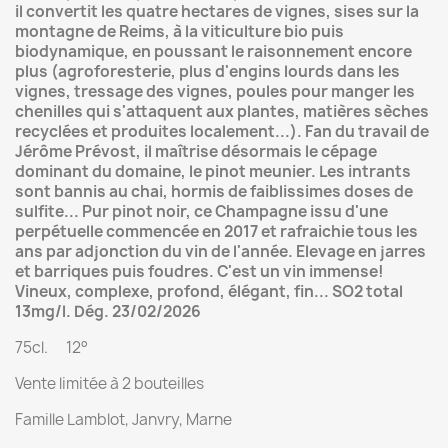
il convertit les quatre hectares de vignes, sises sur la
montagne de Reims, à la viticulture bio puis
biodynamique, en poussant le raisonnement encore
plus (agroforesterie, plus d'engins lourds dans les
vignes, tressage des vignes, poules pour manger les
chenilles qui s'attaquent aux plantes, matières sèches
recyclées et produites localement...). Fan du travail de
Jérôme Prévost, il maîtrise désormais le cépage
dominant du domaine, le pinot meunier. Les intrants
sont bannis au chai, hormis de faiblissimes doses de
sulfite... Pur pinot noir, ce Champagne issu d'une
perpétuelle commencée en 2017 et rafraichie tous les
ans par adjonction du vin de l'année. Elevage en jarres
et barriques puis foudres. C'est un vin immense!
Vineux, complexe, profond, élégant, fin...
SO2 total
13mg/l. Dég. 23/02/2026
75cl. 12°
Vente limitée à 2 bouteilles
Famille Lamblot, Janvry, Marne