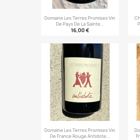
Domaine Les Terres Promises Vin
Ch
De Pays De La Sainte...
P
16,00 €
Aperçu rapide

Domaine Les Terres Promises Vin
Do
De France Rouge Antidote...
F