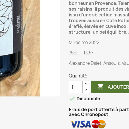
bonheur en Provence. Talen
ses raisins, il produit des 
issu d'une sélection massale
trouvée aussi en Côte Rôtie),
éraflé, élevée en cuve inox. 
structure, un bel équilibre..
Millésime 2022
75cl. 13.5°
Alexandre Dalet, Ansouis, Va
Quantité

AJOUTER

Disponible
Frais de port offerts à par
avec Chronopost !