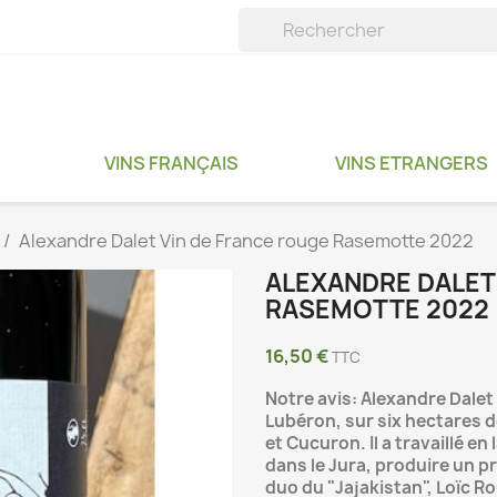
VINS FRANÇAIS
VINS ETRANGERS
Alexandre Dalet Vin de France rouge Rasemotte 2022
ALEXANDRE DALET
RASEMOTTE 2022
16,50 €
TTC
Notre avis: Alexandre Dalet 
Lubéron, sur six hectares 
et Cucuron. Il a travaillé en
dans le Jura, produire un p
duo du "Jajakistan", Loïc Ro