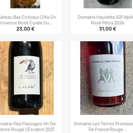
âteau Bas Coteaux D'Aix En
Domaine Hauvette IGP Alpil
rovence Rosé Cuvée Du...
Rosé Pétra 2024
23,00 €
31,00 €
Aperçu rapide
Aperçu rapide


maine Des Passages Vin De
Domaine Les Terres Promises
rance Rouge L'Escabot 2021
De France Rouge...