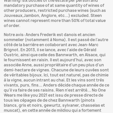
Warning: six bottles of the estate per person and
mandatory purchase of at same quantity of wines of
other producers, restricted purchase wines (such as
Jouveaux,Jambon, Anglore, etc...) excluded. Steen
wines cannot represent more than 50% of total value
of order.
Notre avis: Anders Frederik est danois et ancien
sommelier (notamment à Noma). Il est passé de l'autre
côté de la barrière en collaborant avec Jean-Marc
Brignot. En 2013, il se lance, avec l'aide de Gérald
Oustric, ainsi que celle des Bannwarth, en Alsace, qui
le fournissent en raisin. Il est aujourd'hui, avec son
associée Anne, aussi propriétaire d'un peu plus d'un
demi-hectare de vignes. Chacune de leurs cuvées sont
de véritables bijoux. Ici, tout est naturel, pas de chimie
à la vigne, aucun intrant au chai. Et les vins sont très
vivants, purs, fins... Anders décide chaque année de ce
qu'il va faire de ses raisins. Rien n'est arrêté... No One
Wears me like you
2021 est issu de presse directe de
tous les cépages de de chez Bannwarth (pinots
blancs, gris et noirs, gewurtz, sylvaner, chasselas et
muscat), en cette année de mildiou qui a fortement