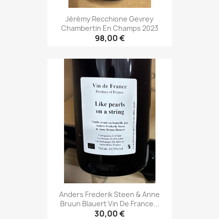
Jérémy Recchione Gevrey
Chambertin En Champs 2023
98,00 €
Anders Frederik Steen & Anne
Bruun Blauert Vin De France...
30,00 €