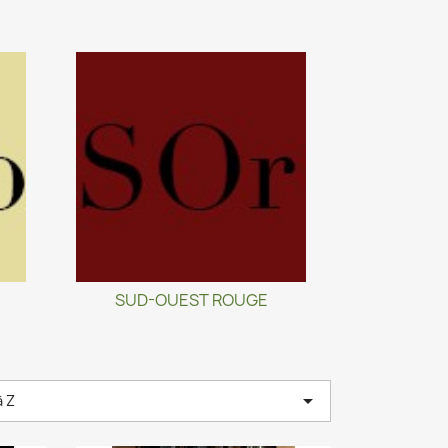
SUD-OUEST ROUGE

à Z