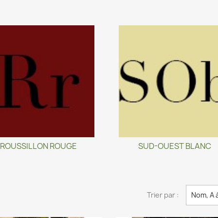
ROUSSILLON ROUGE
SUD-OUEST BLANC
Trier par :
Nom, A 