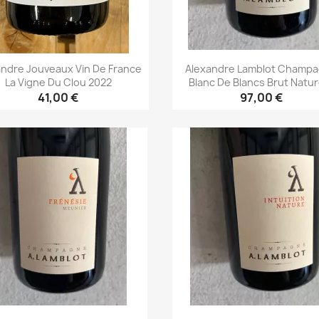
andre Jouveaux Vin De France
Alexandre Lamblot Champ
La Vigne Du Clou 2022
Blanc De Blancs Brut Nature
41,00 €
97,00 €
Aperçu rapide
Aperçu rapide

