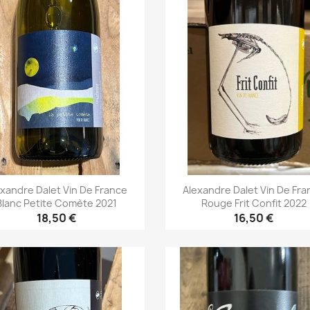
exandre Dalet Vin De France
Alexandre Dalet Vin De Fra
Blanc Petite Comète 2021
Rouge Frit Confit 2022
18,50 €
16,50 €
Aperçu rapide
Aperçu rapide

