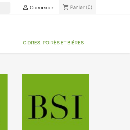
shopping_cart

Panier
(0)
Connexion

CIDRES, POIRÉS ET BIÈRES